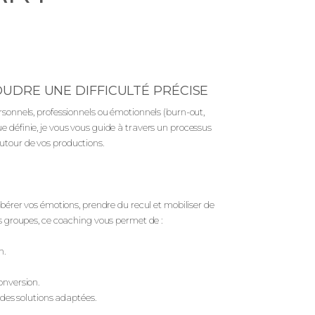
DRE UNE DIFFICULTÉ PRÉCISE
rsonnels, professionnels ou émotionnels (burn-out,
 définie, je vous vous guide à travers un processus
utour de vos productions.
ibérer vos émotions, prendre du recul et mobiliser de
ts groupes, ce coaching vous permet de :
n.
onversion.
des solutions adaptées.