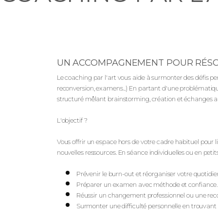
Coaching par l'art
UN ACCOMPAGNEMENT POUR RÉSOU
Le coaching par l'art vous aide à surmonter des défis pe
reconversion, examens...) En partant d'une problématique
Coaching par l'art
structuré mêlant brainstorming, création et échanges a
L'objectif ?
Vous offrir un espace hors de votre cadre habituel pour l
nouvelles ressources. En séance individuelles ou en peti
Prévenir le burn-out et réorganiser votre quotidie
Préparer un examen avec méthode et confiance.
Réussir un changement professionnel ou une rec
Surmonter une difficulté personnelle en trouvant 